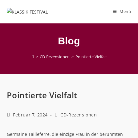
Zum
Inhalt
Menü
springen
Blog
>
CD-Rezensionen
>
Pointierte Vielfalt
Pointierte Vielfalt
Beitrag
Beitrags-
Februar 7, 2024
CD-Rezensionen
veröffentlicht:
Kategorie:
Germaine Tailleferre, die einzige Frau in der berühmten