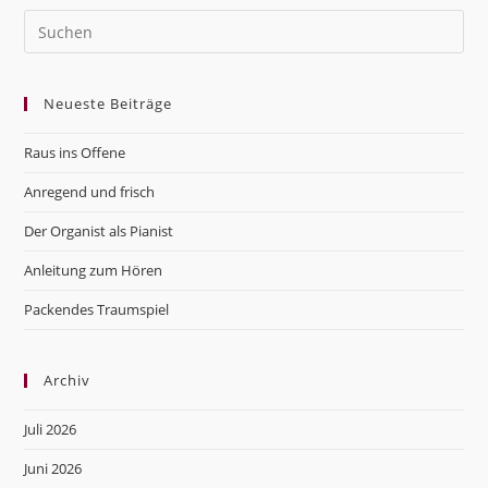
Pre
Es
to
Neueste Beiträge
clo
the
Raus ins Offene
sea
pan
Anregend und frisch
Der Organist als Pianist
Anleitung zum Hören
Packendes Traumspiel
Archiv
Juli 2026
Juni 2026