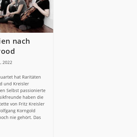
ien nach
wood
, 2022
t:
uartet hat Raritäten
d und Kreisler
n Selbst passionierte
kfreunde haben die
ette von Fritz Kreisler
olfgang Korngold
noch nie gehört. Das