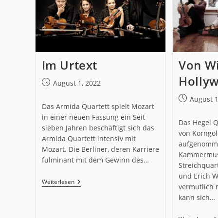
Im Urtext
Von W
Holly
Beitrag
August 1, 2022
veröffentlicht:
Beitrag
August 1
Das Armida Quartett spielt Mozart
veröffentlich
in einer neuen Fassung ein Seit
Das Hegel Q
sieben Jahren beschäftigt sich das
von Korngol
Armida Quartett intensiv mit
aufgenomme
Mozart. Die Berliner, deren Karriere
Kammermusi
fulminant mit dem Gewinn des…
Streichquart
und Erich W
Im
Weiterlesen
vermutlich 
Urtext
kann sich…