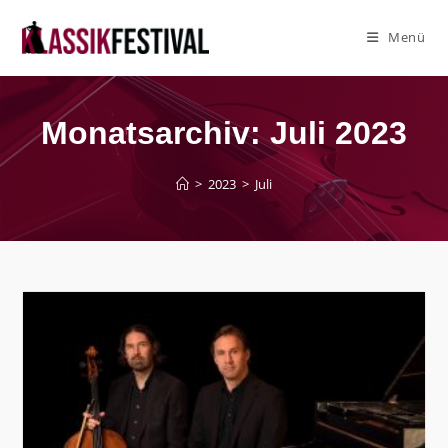
Zum
Inhalt
Menü
springen
Monatsarchiv: Juli 2023
>
2023
>
Juli