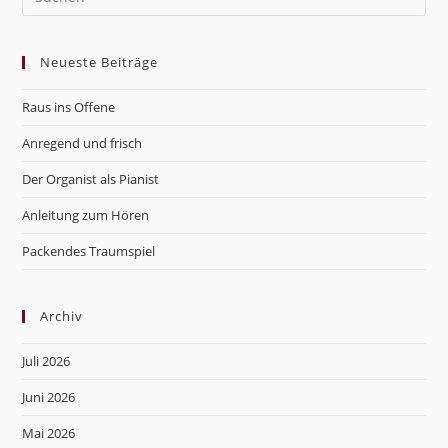
Es
to
Neueste Beiträge
clo
the
Raus ins Offene
sea
pan
Anregend und frisch
Der Organist als Pianist
Anleitung zum Hören
Packendes Traumspiel
Archiv
Juli 2026
Juni 2026
Mai 2026