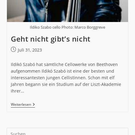
Ildiko Szabo cello Photo: Marco Borggreve
Geht nicht gibt’s nicht
Beitrag
Juli 31, 2023
veröffentlicht:
Ildikó Szabó hat sämtliche Cellowerke von Beethoven
aufgenommen Ildikó Szabó ist eine der besten und
interessantesten jungen Cellistinnen. Schon mit elf
Jahren begann sie ein Studium auf der Liszt-Akademie
ihrer…
Geht
Weiterlesen
Nicht
Gibt’s
Nicht
Pre