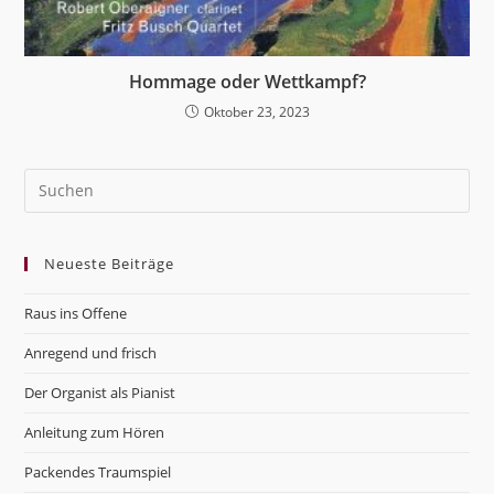
Hommage oder Wettkampf?
Oktober 23, 2023
Pre
Es
to
Neueste Beiträge
clo
the
Raus ins Offene
sea
pan
Anregend und frisch
Der Organist als Pianist
Anleitung zum Hören
Packendes Traumspiel