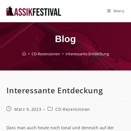
Zum
Inhalt
Menü
springen
Blog
>
CD-Rezensionen
>
Interessante Entdeckung
Interessante Entdeckung
Beitrag
Beitrags-
März 9, 2023
CD-Rezensionen
veröffentlicht:
Kategorie:
Dass man auch heute noch tonal und dennoch auf der