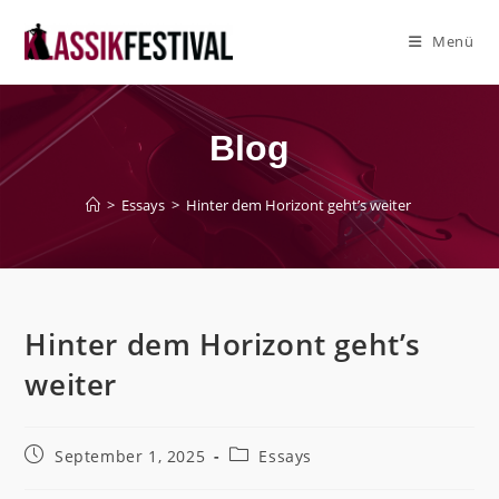
Zum
Inhalt
Menü
springen
Blog
>
Essays
>
Hinter dem Horizont geht’s weiter
Hinter dem Horizont geht’s
weiter
Beitrag
Beitrags-
September 1, 2025
Essays
veröffentlicht:
Kategorie: