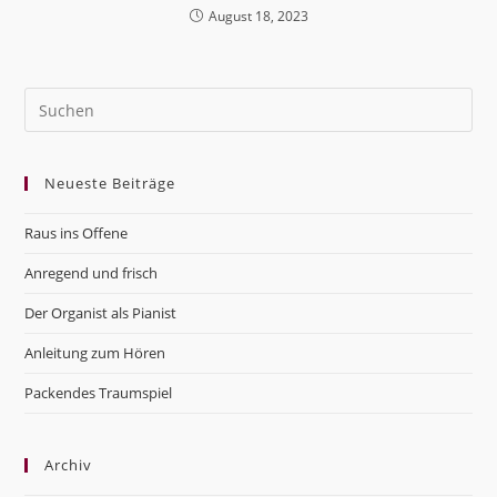
August 18, 2023
Pre
Es
to
Neueste Beiträge
clo
the
Raus ins Offene
sea
pan
Anregend und frisch
Der Organist als Pianist
Anleitung zum Hören
Packendes Traumspiel
Archiv