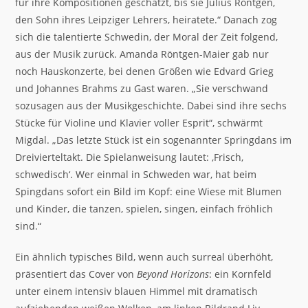
für ihre Kompositionen geschätzt, bis sie Julius Röntgen,
den Sohn ihres Leipziger Lehrers, heiratete.“ Danach zog
sich die talentierte Schwedin, der Moral der Zeit folgend,
aus der Musik zurück. Amanda Röntgen-Maier gab nur
noch Hauskonzerte, bei denen Größen wie Edvard Grieg
und Johannes Brahms zu Gast waren. „Sie verschwand
sozusagen aus der Musikgeschichte. Dabei sind ihre sechs
Stücke für Violine und Klavier voller Esprit“, schwärmt
Migdal. „Das letzte Stück ist ein sogenannter Springdans im
Dreivierteltakt. Die Spielanweisung lautet: ‚Frisch,
schwedisch‘. Wer einmal in Schweden war, hat beim
Spingdans sofort ein Bild im Kopf: eine Wiese mit Blumen
und Kinder, die tanzen, spielen, singen, einfach fröhlich
sind.“
Ein ähnlich typisches Bild, wenn auch surreal überhöht,
präsentiert das Cover von
Beyond Horizons
: ein Kornfeld
unter einem intensiv blauen Himmel mit dramatisch