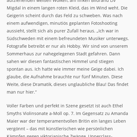
aufziehenden weißen Wolken, am linken Bildrand Liv
Migdal in einem langen roten Kleid, das im Wind weht. Die
Geigerin scheint durch das Feld zu schweben. Was nach
einem aufwendigen, minutiös geplanten Fotoshooting
aussieht, stellt sich als purer Zufall heraus. „Ich war in
Südschweden mit einem befreundeten Musiker unterwegs.
Fotografie betreibt er nur als Hobby. Wir sind von unserem
Sommerhaus zur nahegelegenen Stadt gefahren. Dann
sahen wir diesen fantastischen Himmel und stiegen
spontan aus. Ich hatte wie immer meine Geige dabei. Ich
glaube, die Aufnahme brauchte nur fünf Minuten. Diese
Weite, diese Dramatik, dieses unglaubliche Blau! Das findet
man nur hier.“
Voller Farben und perfekt in Szene gesetzt ist auch Ethel
Smyths Violinsonate a-Moll op. 7. Im Gegensatz zu Amanda
Maier war der temperamentvollen Britin ein langes Leben
vergönnt – das mit künstlerischen wie persönlichen
Kämpfen gegen viktorianische Zwänge, Upperclass-