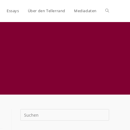
Essays
Über den Tellerrand
Mediadaten
Website-
Suche
umschalten
Press
Escape
to