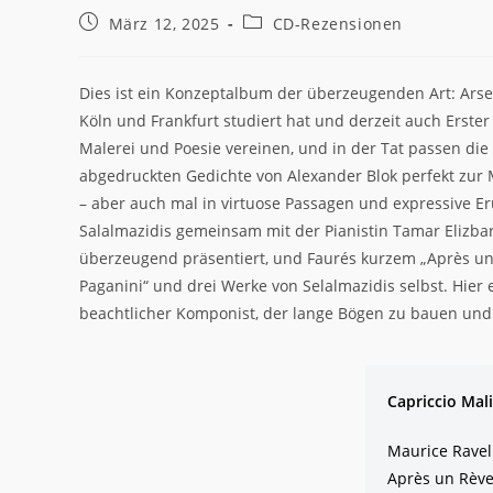
Beitrag
Beitrags-
März 12, 2025
CD-Rezensionen
veröffentlicht:
Kategorie:
Dies ist ein Konzeptalbum der überzeugenden Art: Arse
Köln und Frankfurt studiert hat und derzeit auch Erste
Malerei und Poesie vereinen, und in der Tat passen d
abgedruckten Gedichte von Alexander Blok perfekt zur M
– aber auch mal in virtuose Passagen und expressive E
Salalmazidis gemeinsam mit der Pianistin Tamar Elizb
überzeugend präsentiert, und Faurés kurzem „Après un 
Paganini“ und drei Werke von Selalmazidis selbst. Hier e
beachtlicher Komponist, der lange Bögen zu bauen und
Capriccio Mal
Maurice Ravel:
Après un Rève,