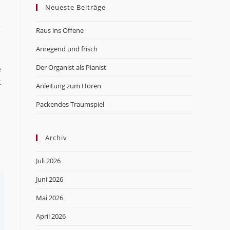
Neueste Beiträge
close
the
Raus ins Offene
search
panel.
Anregend und frisch
Der Organist als Pianist
e
t
Anleitung zum Hören
Packendes Traumspiel
Archiv
Juli 2026
Juni 2026
Mai 2026
April 2026