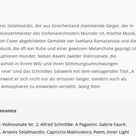
nis Selalmazidis, der aus Griechenland stammende Geiger, der in
r Konzertmeister des Sinfonieorchesters Münster ist, möchte Musik,
ie im Cover abgebildeten Gemälde von Svetlana Ramazanova und di
usik, die oft von Ruhe und einer gewissen Melancholie geprägt is
ruptionen mündet. Neben Ravels zweiter Violinsonate, die
arashvili in ihrem Witz und ihren Stimmungsumschwüngen
reve“ sind das Schnittkes Solowerk mit dem vielsagenden Titel „A
rweist er sich nicht nur als virtuoser Geiger, sondern auch als
 Atmosphären zu entwickeln versteht.
Georg Stein
inconico
 Violinsonate Nr. 2, Alfred Schnittke: A Paganini, Gabrie Fauré:
 Arsenis Selalmazidis: Capriccio Malinconico, Poem, Inner Light