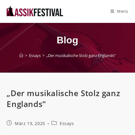
Zum
Inhalt
Menü
springen
Blog
>
Essays
>
„Der musikalische Stolz ganz Englands“
„Der musikalische Stolz ganz
Englands“
Beitrag
Beitrags-
März 19, 2025
Essays
veröffentlicht:
Kategorie: