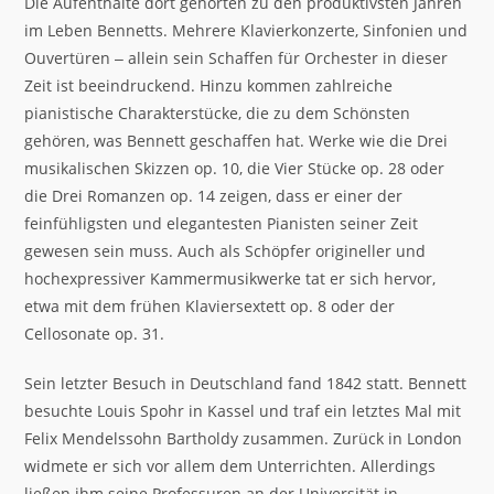
Die Aufenthalte dort gehörten zu den produktivsten Jahren
im Leben Bennetts. Mehrere Klavierkonzerte, Sinfonien und
Ouvertüren ‒ allein sein Schaffen für Orchester in dieser
Zeit ist beeindruckend. Hinzu kommen zahlreiche
pianistische Charakterstücke, die zu dem Schönsten
gehören, was Bennett geschaffen hat. Werke wie die Drei
musikalischen Skizzen op. 10, die Vier Stücke op. 28 oder
die Drei Romanzen op. 14 zeigen, dass er einer der
feinfühligsten und elegantesten Pianisten seiner Zeit
gewesen sein muss. Auch als Schöpfer origineller und
hochexpressiver Kammermusikwerke tat er sich hervor,
etwa mit dem frühen Klaviersextett op. 8 oder der
Cellosonate op. 31.
Sein letzter Besuch in Deutschland fand 1842 statt. Bennett
besuchte Louis Spohr in Kassel und traf ein letztes Mal mit
Felix Mendelssohn Bartholdy zusammen. Zurück in London
widmete er sich vor allem dem Unterrichten. Allerdings
ließen ihm seine Professuren an der Universität in