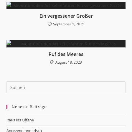
Ein vergessener Großer
September 1, 2025
Ruf des Meeres
August 18, 2023
Pre
Es
to
Neueste Beiträge
clo
the
Raus ins Offene
sea
pan
Anregend und frisch