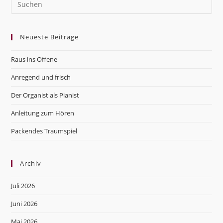
Es
to
Neueste Beiträge
clo
the
Raus ins Offene
sea
pan
Anregend und frisch
Der Organist als Pianist
Anleitung zum Hören
Packendes Traumspiel
Archiv
Juli 2026
Juni 2026
Mai 2026