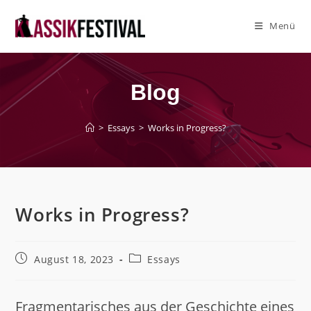
Zum
Inhalt
Menü
springen
Blog
>
Essays
>
Works in Progress?
Works in Progress?
Beitrag
Beitrags-
August 18, 2023
Essays
veröffentlicht:
Kategorie:
Fragmentarisches aus der Geschichte eines