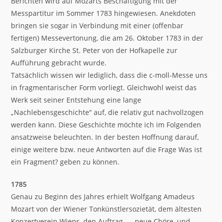
Berichten wird auf Mozarts Beschäftigung mit der
Messpartitur im Sommer 1783 hingewiesen. Anekdoten
bringen sie sogar in Verbindung mit einer (offenbar
fertigen) Messevertonung, die am 26. Oktober 1783 in der
Salzburger Kirche St. Peter von der Hofkapelle zur
Aufführung gebracht wurde.
Tatsächlich wissen wir lediglich, dass die c-moll-Messe uns
in fragmentarischer Form vorliegt. Gleichwohl weist das
Werk seit seiner Entstehung eine lange
„Nachlebensgeschichte“ auf, die relativ gut nachvollzogen
werden kann. Diese Geschichte möchte ich im Folgenden
ansatzweise beleuchten. In der besten Hoffnung darauf,
einige weitere bzw. neue Antworten auf die Frage Was ist
ein Fragment? geben zu können.
1785
Genau zu Beginn des Jahres erhielt Wolfgang Amadeus
Mozart von der Wiener Tonkünstlersozietät, dem ältesten
Konzertverein Wiens, den Auftrag, „…neue Chöre, und