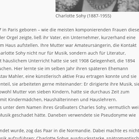
Charlotte Sohy (1887-1955)
87 in Paris geboren – wie die meisten komponierenden Frauen dies
er Orgel zeigte, ließ ihr Vater, ein Unternehmer, kurzerhand eine
em Haus aufstellen. Ihre Mutter war Amateursängerin, die Kontakt
harlotte Sohy nicht nur für Musik, sondern auch für Literatur,
häuslichem Unterricht hatte sie seit 1908 Gelegenheit, die 1894
chen. Hier lernte sie im selben Jahr ihren späteren Ehemann
tav Mahler, eine künstlerisch aktive Frau ertragen konnte und sie
teil, sie arbeiteten gerne miteinander: Er dirigierte ihre Musik, si
Obwohl Mutter von sieben Kindern, hatte sie durchaus Zeit zum
 mit Kindermädchen, Haushälterinnen und Hauslehrern.
ngs unter dem Namen ihres Großvaters Charles Sohy, vermutlich wei
 Musik geschadet hätte. Daneben verwendete sie Pseudonyme wie
ndet wurde, zog das Paar in die Normandie. Dabei machte es nich
usik aufzuführen; Charlotte Sohys ausdrucksstarke, spätromantisc