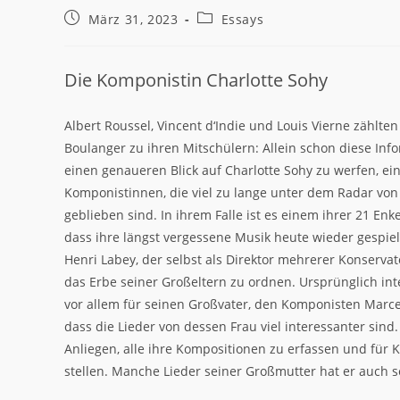
Beitrag
Beitrags-
März 31, 2023
Essays
veröffentlicht:
Kategorie:
Die Komponistin Charlotte Sohy
Albert Roussel, Vincent d‘Indie und Louis Vierne zählte
Boulanger zu ihren Mitschülern: Allein schon diese In
einen genaueren Blick auf Charlotte Sohy zu werfen, ei
Komponistinnen, die viel zu lange unter dem Radar von
geblieben sind. In ihrem Falle ist es einem ihrer 21 Enk
dass ihre längst vergessene Musik heute wieder gespiel
Henri Labey, der selbst als Direktor mehrerer Konservat
das Erbe seiner Großeltern zu ordnen. Ursprünglich inte
vor allem für seinen Großvater, den Komponisten Marcel
dass die Lieder von dessen Frau viel interessanter sind
Anliegen, alle ihre Kompositionen zu erfassen und für 
stellen. Manche Lieder seiner Großmutter hat er auch se