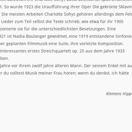
. So wurde 1923 die Uraufführung ihrer Oper Die gekrönte Sklavi
. Die meisten Arbeiten Charlotte Sohys gehören allerdings dem Fel
ieder zum Teil selbst die Texte schrieb, wie etwa für ihr 1905
onierte sie für die unterschiedlichsten Besetzungen. Eine
921 ist Nadia Boulanger gewidmet, eine 1919 entstandene Sinfonie
r geplanten Filmmusik eine Suite, ihre vorletzte Komposition.
nteressantes erstes Streichquartett op. 25 aus dem Jahre 1933
eben.
 Jahre vor ihrem zwölf Jahre älteren Mann. Der seinem Enkel mit au
 du solltest Musik meiner Frau hören; wenn du denkst, ich hätte
Klemens Hipp