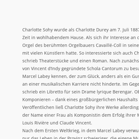
Charlotte Sohy wurde als Charlotte Durey am 7. Juli 18
Zeit in wohlhabendem Hause. Als sich ihr Interesse an d
Orgel des berühmten Orgelbauers Cavaillé-Coll in sein
mit vielen Künstlern hatte. So interessierte sich auch C
schrieb Theaterstücke und einen Roman. Nach zunächst 
von Vincent d‘Indy gegründete Schola Cantorum zu besu
Marcel Labey kennen, der zum Glück, anders als ein Gus
an einer musikalischen Karriere nicht hinderte. Im Gegen
schrieb ein Libretto für sein Drame lyrique Berengar. 
Komponieren – dank eines großbürgerlichen Haushalts
Veröffentlichen ließ Charlotte Sohy ihre Werke allerdi
der Name einer Frau als Komponistin dem Erfolg ihrer
Louis Rivière und Claude Vincent.
Nach dem Ersten Weltkrieg, in dem Marcel Labey verwu
nur das Leben in der Provinz schwieriger, die eigene M