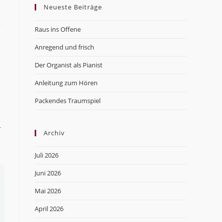
Neueste Beiträge
close
the
Raus ins Offene
search
panel.
Anregend und frisch
Der Organist als Pianist
Anleitung zum Hören
Packendes Traumspiel
r
Archiv
Juli 2026
Juni 2026
Mai 2026
April 2026