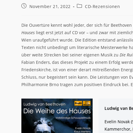
Beitrag
Beitrags-
November 21, 2022
CD-Rezensionen
veröffentlicht:
Kategorie:
Die Ouvertüre kennt wohl jeder, der sich für Beethoven
Hauses
liegt erst jetzt auf CD vor – und zwar mit ziemlic
Wien uraufgeführt wurde. Die Edition entstand anlässli
Texten nicht unbedingt um literarische Meisterwerke h
über weite Strecken bei seiner eigenen Musik zu
Die Ru
Fabian Enders, das dieses Projekt zu einem Erfolg wer
Friedenskirche, ist von einer derart mitreißenden Ene
Schluss, nur begeistert sein kann. Die Leistungen von 
Philharmonie Brno tragen zum positiven Eindruck bei. E
Ludwig van B
Evelin Novak (
Kammerchor, F