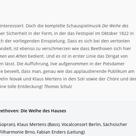
 interessiert. Doch die komplette Schauspielmusik
Die Weihe des
her Sicherheit in der Form, in der das Festspiel im Oktober 1822 in
ch der vorliegenden Einspielung. Dass es sich bei den vertonten
andelt, ist ebenso zu verschmerzen wie dass Beethoven sich hier
inen von Athen
bedient. Und es ist in erster Linie das Dirigat von
den lässt. Die Aufführung, live aufgenommen in der Potsdamer
rgie beseelt, dass man, genau wie das applaudierende Publikum am
Evelin Novak und Klaus Mertens in den Soli sowie der Chöre und de
ine tolle Entdeckung!
Thomas Schulz
eethoven: Die Weihe des Hauses
Sopran), Klaus Mertens (Bass), Vocalconsort Berlin, Sächsischer
ilharmonie Brno, Fabian Enders (Leitung)