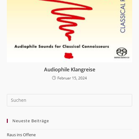
Audiophile Klangreise
Februar 15, 2024
Pre
Es
to
Neueste Beiträge
clo
the
Raus ins Offene
sea