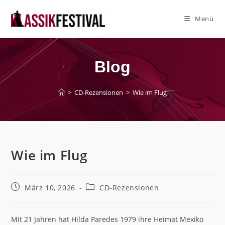
Zum
Inhalt
Menü
springen
Blog
>
CD-Rezensionen
>
Wie im Flug
Wie im Flug
Beitrag
Beitrags-
März 10, 2026
CD-Rezensionen
veröffentlicht:
Kategorie:
Mit 21 Jahren hat Hilda Paredes 1979 ihre Heimat Mexiko