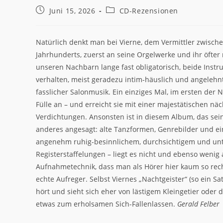
Beitrag
Beitrags-
Juni 15, 2026
CD-Rezensionen
veröffentlicht:
Kategorie:
Natürlich denkt man bei Vierne, dem Vermittler zwisch
Jahrhunderts, zuerst an seine Orgelwerke und ihr öfter 
unseren Nachbarn lange fast obligatorisch, beide Instru
verhalten, meist geradezu intim-häuslich und angelehnt
fasslicher Salonmusik. Ein einziges Mal, im ersten der 
Fülle an – und erreicht sie mit einer majestätischen nä
Verdichtungen. Ansonsten ist in diesem Album, das sei
anderes angesagt: alte Tanzformen, Genrebilder und ei
angenehm ruhig-besinnlichem, durchsichtigem und unth
Registerstaffelungen – liegt es nicht und ebenso wenig
Aufnahmetechnik, dass man als Hörer hier kaum so rec
echte Aufreger. Selbst Viernes „Nachtgeister“ (so ein 
hört und sieht sich eher von lästigem Kleingetier oder 
etwas zum erholsamen Sich-Fallenlassen.
Gerald Felber