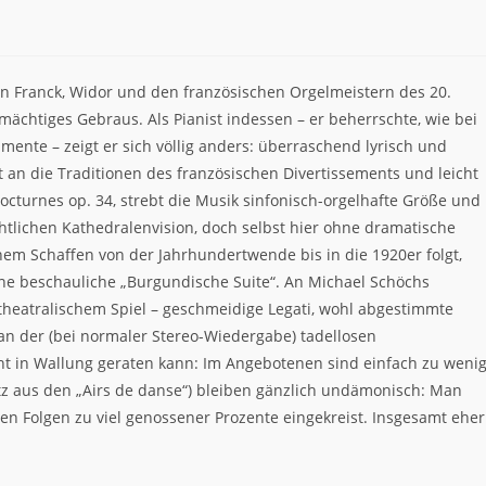
en Franck, Widor und den französischen Orgelmeistern des 20.
mächtiges Gebraus. Als Pianist indessen – er beherrschte, wie bei
mente – zeigt er sich völlig anders: überraschend lyrisch und
 an die Traditionen des französischen Divertissements und leicht
Nocturnes op. 34, strebt die Musik sinfonisch-orgelhafte Größe und
chtlichen Kathedralenvision, doch selbst hier ohne dramatische
nem Schaffen von der Jahrhundertwende bis in die 1920er folgt,
ne beschauliche „Burgundische Suite“. An Michael Schöchs
eatralischem Spiel – geschmeidige Legati, wohl abgestimmte
 an der (bei normaler Stereo-Wiedergabe) tadellosen
ht in Wallung geraten kann: Im Angebotenen sind einfach zu weni
Satz aus den „Airs de danse“) bleiben gänzlich undämonisch: Man
den Folgen zu viel genossener Prozente eingekreist. Insgesamt eher