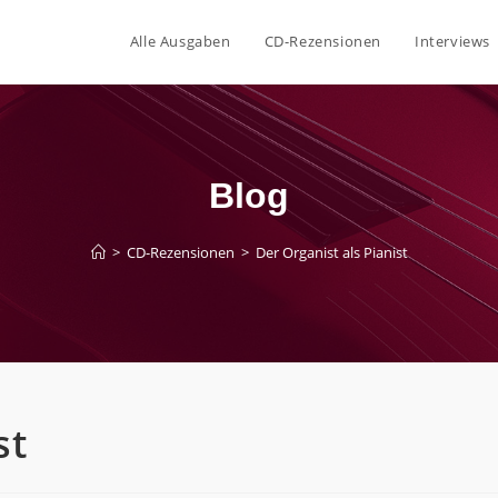
Alle Ausgaben
CD-Rezensionen
Interviews
Blog
>
CD-Rezensionen
>
Der Organist als Pianist
st