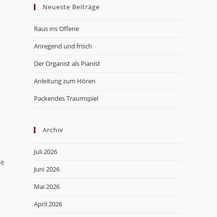
Neueste Beiträge
close
the
Raus ins Offene
search
panel.
Anregend und frisch
Der Organist als Pianist
Anleitung zum Hören
Packendes Traumspiel
Archiv
Juli 2026
ge
Juni 2026
Mai 2026
April 2026