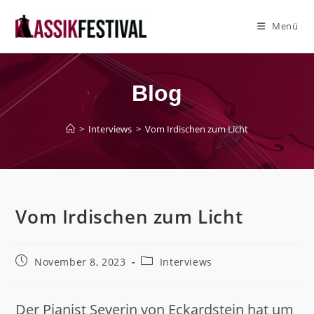
Zum
Inhalt
Menü
springen
Blog
>
Interviews
>
Vom Irdischen zum Licht
Vom Irdischen zum Licht
Beitrag
Beitrags-
November 8, 2023
Interviews
veröffentlicht:
Kategorie:
Der Pianist Severin von Eckardstein hat um