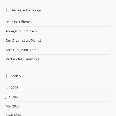
to
Neueste Beiträge
clo
the
Raus ins Offene
sea
pan
Anregend und frisch
Der Organist als Pianist
Anleitung zum Hören
Packendes Traumspiel
Archiv
Juli 2026
Juni 2026
Mai 2026
April 2026