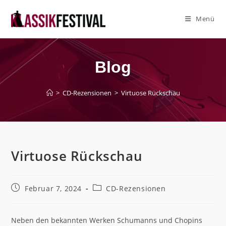
Zum
Inhalt
Menü
springen
Blog
>
CD-Rezensionen
>
Virtuose Rückschau
Virtuose Rückschau
Beitrag
Beitrags-
Februar 7, 2024
CD-Rezensionen
veröffentlicht:
Kategorie:
Neben den bekannten Werken Schumanns und Chopins