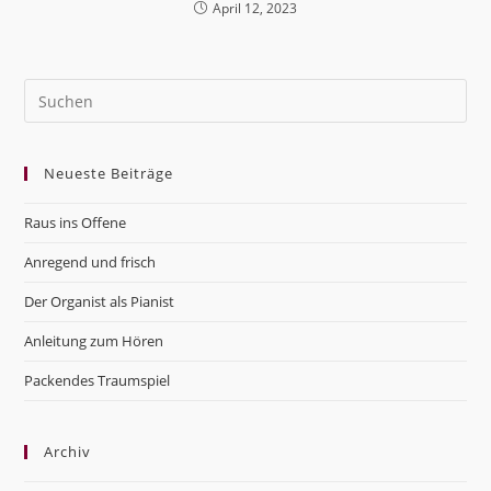
April 12, 2023
Pre
Es
to
Neueste Beiträge
clo
the
Raus ins Offene
sea
pan
Anregend und frisch
Der Organist als Pianist
Anleitung zum Hören
Packendes Traumspiel
Archiv