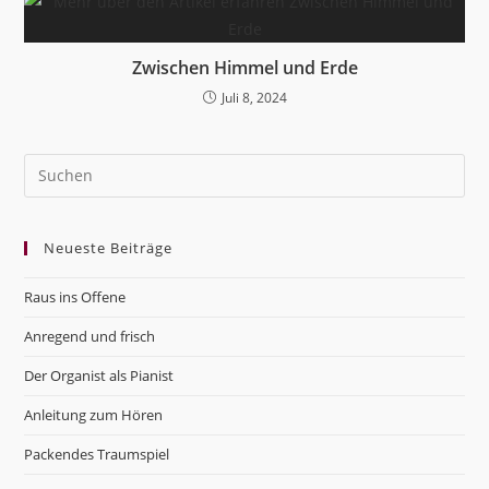
Zwischen Himmel und Erde
Juli 8, 2024
Pre
Es
to
Neueste Beiträge
clo
the
Raus ins Offene
sea
pan
Anregend und frisch
Der Organist als Pianist
Anleitung zum Hören
Packendes Traumspiel