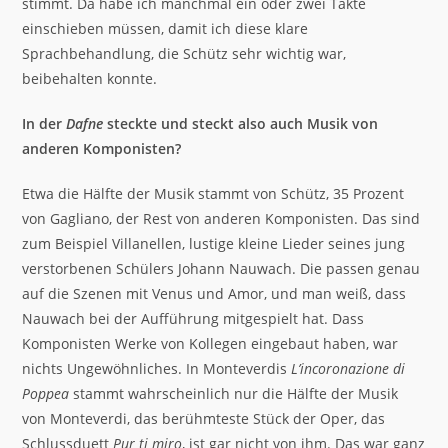
stimmt. Da habe ich manchmal ein oder zwei Takte
einschieben müssen, damit ich diese klare
Sprachbehandlung, die Schütz sehr wichtig war,
beibehalten konnte.
In der
Dafne
steckte und steckt also auch Musik von
anderen Komponisten?
Etwa die Hälfte der Musik stammt von Schütz, 35 Prozent
von Gagliano, der Rest von anderen Komponisten. Das sind
zum Beispiel Villanellen, lustige kleine Lieder seines jung
verstorbenen Schülers Johann Nauwach. Die passen genau
auf die Szenen mit Venus und Amor, und man weiß, dass
Nauwach bei der Aufführung mitgespielt hat. Dass
Komponisten Werke von Kollegen eingebaut haben, war
nichts Ungewöhnliches. In Monteverdis
L’incoronazione di
Poppea
stammt wahrscheinlich nur die Hälfte der Musik
von Monteverdi, das berühmteste Stück der Oper, das
Schlussduett
Pur ti miro
, ist gar nicht von ihm. Das war ganz