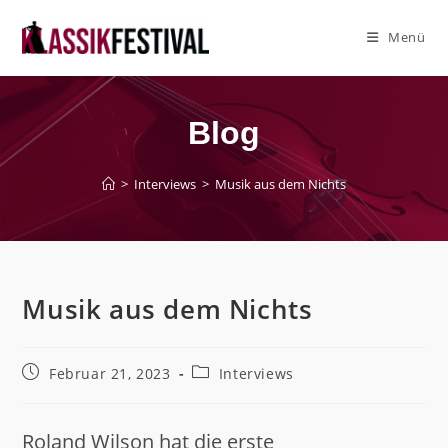
Zum
Inhalt
Menü
springen
Blog
>
Interviews
>
Musik aus dem Nichts
Musik aus dem Nichts
Beitrag
Beitrags-
Februar 21, 2023
Interviews
veröffentlicht:
Kategorie:
Roland Wilson hat die erste