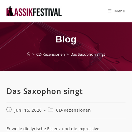
Zum
Inhalt
Menü
springen
Blog
>
CD-Rezensionen
>
Das Saxophon singt
Das Saxophon singt
Beitrag
Beitrags-
Juni 15, 2026
CD-Rezensionen
veröffentlicht:
Kategorie:
Er wolle die lyrische Essenz und die expressive