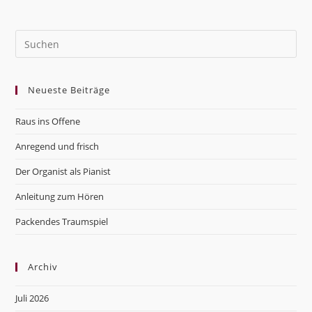
Pre
Es
to
Neueste Beiträge
clo
the
Raus ins Offene
sea
pan
Anregend und frisch
Der Organist als Pianist
Anleitung zum Hören
Packendes Traumspiel
Archiv
Juli 2026